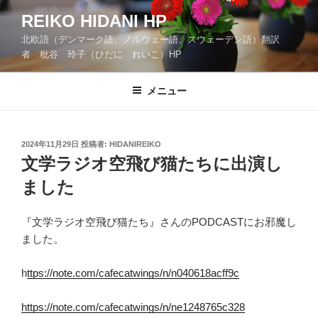
コ
REIKO HIDANI HP
ン
北欧語（デンマーク語、ノルウェー語、スウェーデン語）翻訳
テ
者 枇谷 玲子（ひだに れいこ）HP
ン
ツ
メニュー
へ
ス
キ
ッ
投
2024年11月29日
投稿者:
HIDANIREIKO
稿
文学ラジオ空飛び猫たちに出演し
プ
日:
ました
『文学ラジオ空飛び猫たち』さんのPODCASTにお邪魔し
ました。
h
ttps://note.com/cafecatwings/n/n040618acff9c
https://note.com/cafecatwings/n/ne1248765c328