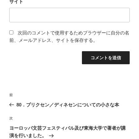
サイト
次回のコメントで使用するためブラウザーに自分の名
前、メールアドレス、サイトを保存する。
投
前
前
稿
の
80．ブリクセン／ディネセンについての小さな本
ナ
投
ビ
稿
次
次
ゲ
の
ヨーロッパ文芸フェスティバル及び東海大学で著者が講
投
ー
演を行いました。