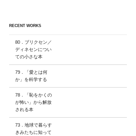
稿
シ
ョ
ン
RECENT WORKS
80．ブリクセン／
ディネセンについ
ての小さな本
79．「愛とは何
か」を科学する
78．「恥をかくの
が怖い」から解放
される本
73．地球で暮らす
きみたちに知って