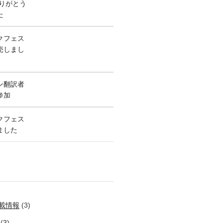
ありがとう
た
クフェス
売しまし
ン翻訳者
参加
クフェス
ました
載情報
(3)
(3)