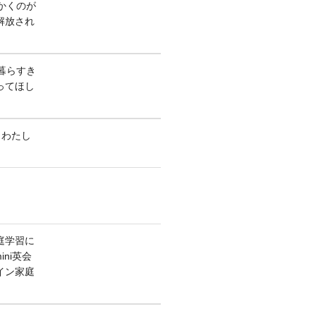
かくのが
解放され
暮らすき
ってほし
ld わたし
庭学習に
ini英会
イン家庭
）