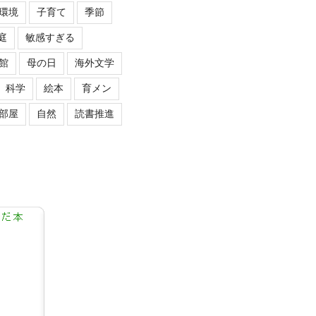
環境
子育て
季節
庭
敏感すぎる
館
母の日
海外文学
科学
絵本
育メン
部屋
自然
読書推進