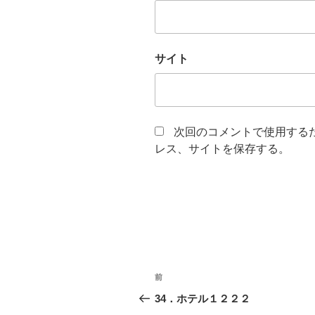
サイト
次回のコメントで使用する
レス、サイトを保存する。
投
前
前
稿
の
34．ホテル１２２２
投