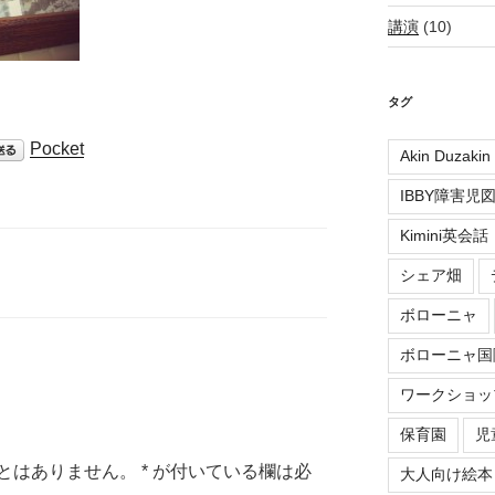
講演
(10)
タグ
Pocket
Akin Duzakin
IBBY障害
Kimini英会話
シェア畑
ボローニャ
ボローニャ国
ワークショッ
保育園
児
とはありません。
*
が付いている欄は必
大人向け絵本