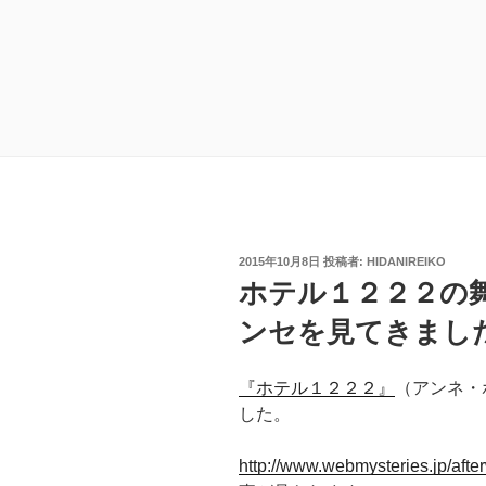
投
2015年10月8日
投稿者:
HIDANIREIKO
稿
ホテル１２２２の
日:
ンセを見てきまし
『ホテル１２２２』
（アンネ・
した。
http://www.webmysteries.jp/afte