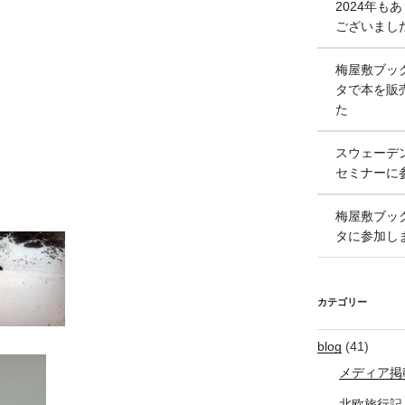
2024年も
ございまし
梅屋敷ブッ
タで本を販
た
スウェーデ
セミナーに
梅屋敷ブッ
タに参加し
カテゴリー
blog
(41)
メディア掲
北欧旅行記