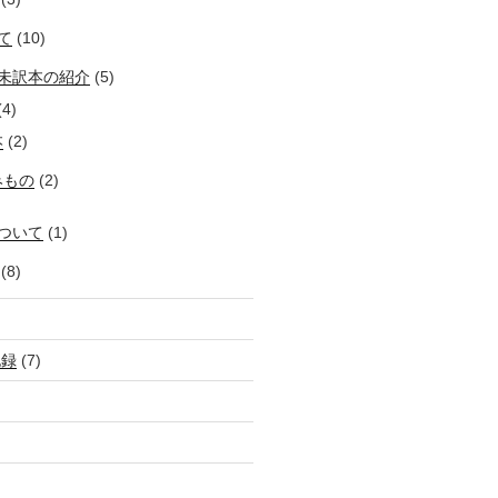
て
(10)
未訳本の紹介
(5)
4)
本
(2)
みもの
(2)
ついて
(1)
(8)
記録
(7)