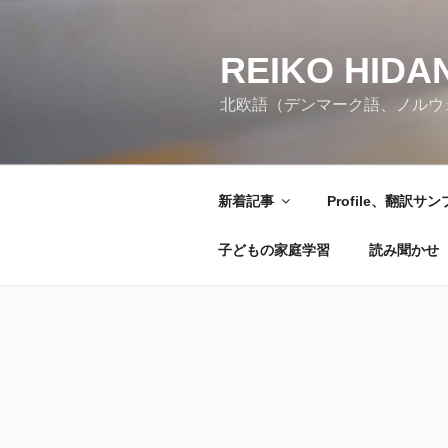
コ
ン
REIKO HIDAN
テ
ン
北欧語（デンマーク語、ノルウ
ツ
へ
ス
キ
新着記事
Profile、翻訳サ
ッ
プ
子どもの家庭学習
読み聞かせ