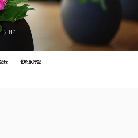
こ）HP
記録
北欧旅行記