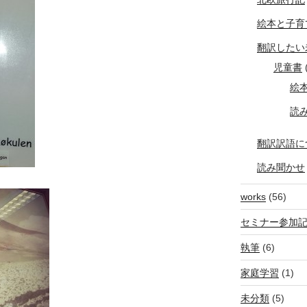
絵本と子育
翻訳したい
児童書
(
絵
読
翻訳訳語に
読み聞かせ
works
(56)
セミナー参加
執筆
(6)
家庭学習
(1)
未分類
(5)