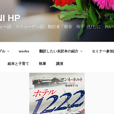
I HP
ェー語、スウェーデン語）翻訳者 枇谷 玲子（ひだに れい
ンプル
works
翻訳したい未訳本の紹介
セミナー参加
絵本と子育て
執筆
講演