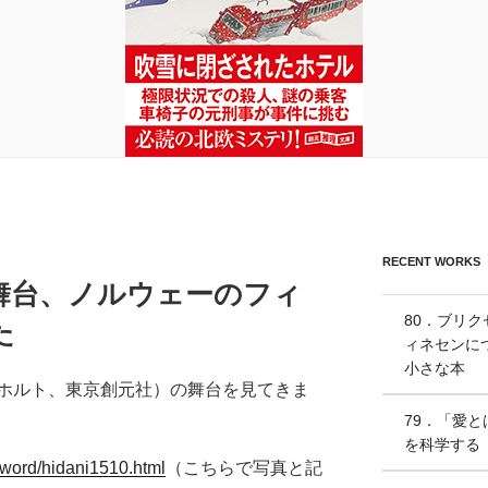
RECENT WORKS
舞台、ノルウェーのフィ
80．ブリク
た
ィネセンに
小さな本
ホルト、東京創元社）の舞台を見てきま
79．「愛と
を科学する
rword/hidani1510.html
（こちらで写真と記