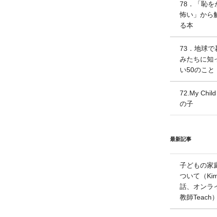
78．「恥を
怖い」から
る本
73．地球で
みたちに知
い50のこと
72.My Chi
の子
最新記事
子どもの家
ついて（Kim
話、オンラ
教師Teach