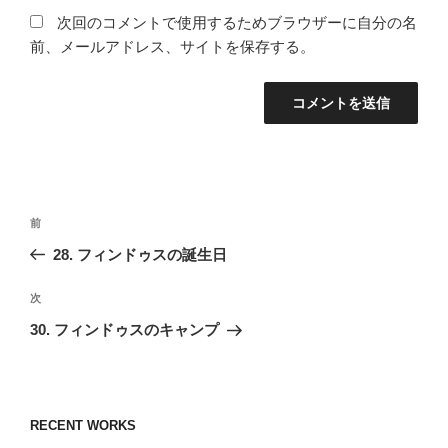
次回のコメントで使用するためブラウザーに自分の名
前、メールアドレス、サイトを保存する。
投
前
前
稿
の
28. フィンドゥスの誕生日
ナ
投
ビ
稿
次
次
ゲ
の
30. フィンドゥスのキャンプ
投
ー
稿
シ
ョ
RECENT WORKS
ン