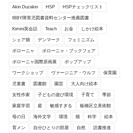
Akin Duzakin
HSP
HSPチェックリスト
IBBY障害児図書資料センター推薦図書
Kimini英会話
Teach
お金
しかけ絵本
シェア畑
デンマーク
フェミニズム
ボローニャ
ボローニャ・ブックフェア
ボローニャ国際原画展
ポップアップ
ワークショップ
ヴァージニア・ウルフ
保育園
児童書
図書館
園芸
大人向け絵本
女性作家
子どもの遊び環境
子育て
季節
家庭学習
庭
敏感すぎる
板橋区立美術館
母の日
海外文学
環境
畑
科学
絵本
育メン
自分ひとりの部屋
自然
読書推進