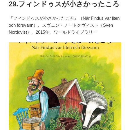
稿
29.フィンドゥスが小さかったころ
日:
『フィンドゥスが小さかったころ』（När Findus var liten
och försvann）、スヴェン・ノードクヴィスト（Sven
Nordqvist）、2015年、ワールドライブラリー