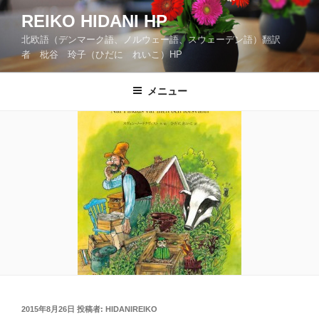
コ
REIKO HIDANI HP
ン
北欧語（デンマーク語、ノルウェー語、スウェーデン語）翻訳
テ
者 枇谷 玲子（ひだに れいこ）HP
ン
ツ
メニュー
へ
ス
キ
ッ
プ
投
2015年8月26日
投稿者:
HIDANIREIKO