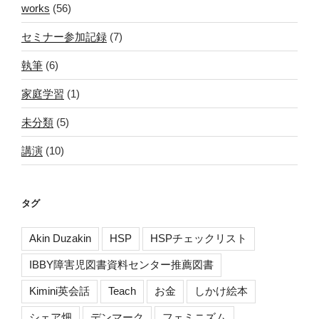
works
(56)
セミナー参加記録
(7)
執筆
(6)
家庭学習
(1)
未分類
(5)
講演
(10)
タグ
Akin Duzakin
HSP
HSPチェックリスト
IBBY障害児図書資料センター推薦図書
Kimini英会話
Teach
お金
しかけ絵本
シェア畑
デンマーク
フェミニズム