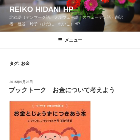
コ
REIKO HIDANI HP
ン
北欧語（デンマーク語、ノルウェー語、スウェーデン語）翻訳
テ
者 枇谷 玲子（ひだに れいこ）HP
ン
ツ
メニュー
へ
ス
キ
タグ:
お金
ッ
プ
投
2015年9月25日
稿
ブックトーク お金について考えよう
日: