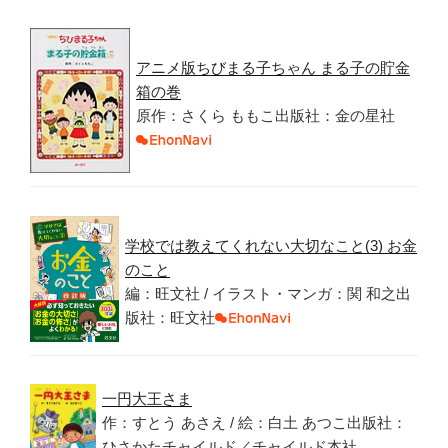
アニメ版ちびまる子ちゃん まる子の貯金
箱の巻
原作：さくら ももこ出版社：金の星社
学校では教えてくれない大切なこと(3) お金
のこと
編：旺文社 / イラスト・マンガ：関 和之出
版社：旺文社
一円大王さま
作：すとう あさえ / 絵：白土 あつこ出版社：
ひさかたチャイルド／チャイルド本社