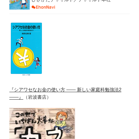
『シアワセなお金の使い方 ―― 新しい家庭科勉強法2
――』
（岩波書店）